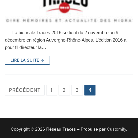
La biennale Traces 2016 se tient du 2 novembre au 9
décembre en région Auvergne-Rhône-Alpes. L’édition 2016 a
pour fil directeur la…
LIRE LA SUITE →
Pagination
PRÉCÉDENT
1
2
3
4
des
publications
Copyright © 2026 Réseau Traces – Propulsé par
Customify
.