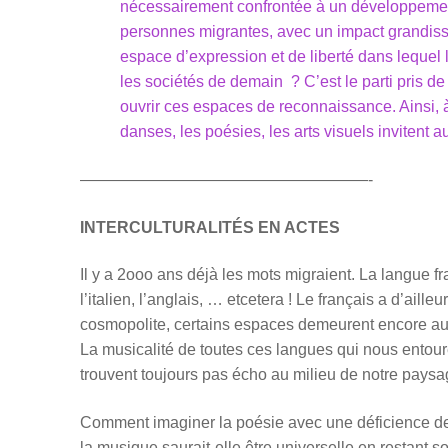
nécessairement confrontée à un développemen
personnes migrantes, avec un impact grandissant
espace d’expression et de liberté dans lequel l
les sociétés de demain ? C’est le parti pris de 
ouvrir ces espaces de reconnaissance. Ainsi, à
danses, les poésies, les arts visuels inviten
——————————————————-
INTERCULTURALITÉS EN ACTES
Il y a 2ooo ans déjà les mots migraient. La langue fran
l’italien, l’anglais, … etcetera ! Le français a d’ailleu
cosmopolite, certains espaces demeurent encore aujou
La musicalité de toutes ces langues qui nous entour
trouvent toujours pas écho au milieu de notre pays
Comment imaginer la poésie avec une déficience de
la musique saurait-elle être universelle en restant s