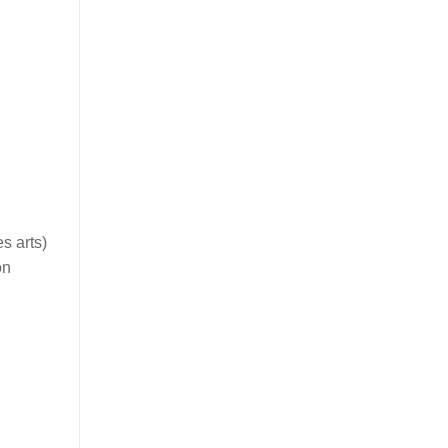
s arts)
on