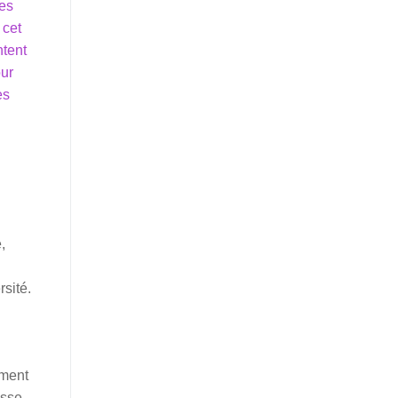
des
 cet
ntent
our
es
,
sité.
mment
esse