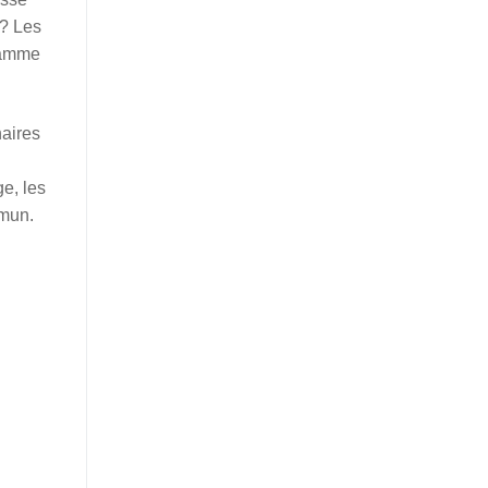
 ? Les
gramme
naires
e, les
mmun.