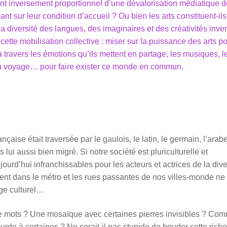
t inversement proportionnel d’une dévalorisation médiatique 
 sur leur condition d’accueil ? Ou bien les arts constituent-ils
a diversité des langues, des imaginaires et des créativités inve
cette mobilisation collective : miser sur la puissance des arts p
 travers les émotions qu’ils mettent en partage, les musiques, l
t au voyage… pour faire exister ce monde en commun.
çaise était traversée par le gaulois, le latin, le germain, l’arabe
rs lui aussi bien migré. Si notre société est pluriculturelle et
rd’hui infranchissables pour les acteurs et actrices de la diver
ent dans le métro et les rues passantes de nos villes-monde ne
age culturel…
 mots ? Une mosaïque avec certaines pierres invisibles ? Co
ourde à certaines ? Ne serait-il pas stupide de bouder cette rich