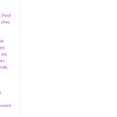
. Peut-
e chez
 de
des
 soi.
es :
onde.
n
peuvent