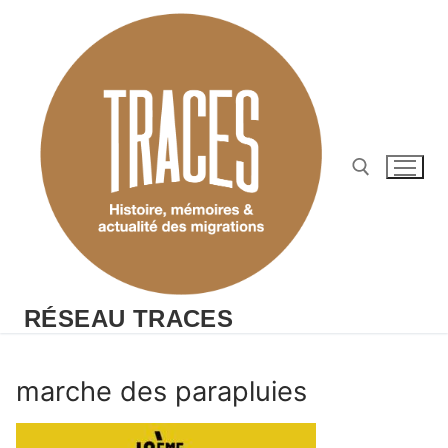
Aller
au
contenu
Rechercher :
RÉSEAU TRACES
marche des parapluies