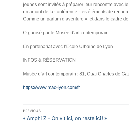
jeunes sont invités à préparer leur rencontre avec 
en amont de la conférence, ces éléments de recherch
Comme un parfum d’aventure », et dans le cadre de 
Organisé par le Musée d’art contemporain
En partenariat avec l’Ecole Urbaine de Lyon
INFOS & RÉSERVATION
Musée d’art contemporain : 81, Quai Charles de Ga
https://www.mac-lyon.com/fr
Navigation
PREVIOUS
de
Previous
« Amphi Z - On vit ici, on reste ici ! »
l’article
post: