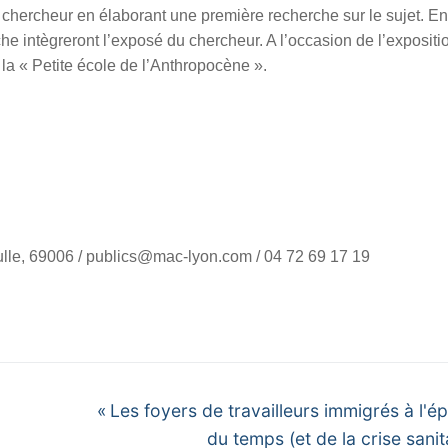
le chercheur en élaborant une première recherche sur le sujet. E
e intègreront l’exposé du chercheur. A l’occasion de l’expositi
la « Petite école de l’Anthropocène ».
ulle, 69006 / publics@mac-lyon.com / 04 72 69 17 19
Next
« Les foyers de travailleurs immigrés à l'é
post:
du temps (et de la crise sanit