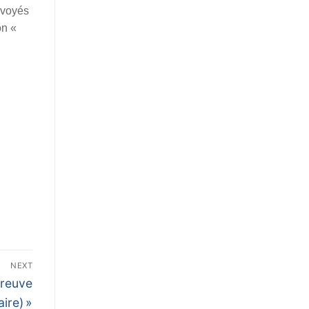
nvoyés
on «
NEXT
preuve
aire) »