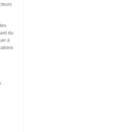
cteurs
 des
gard du
buer
à
rations
e