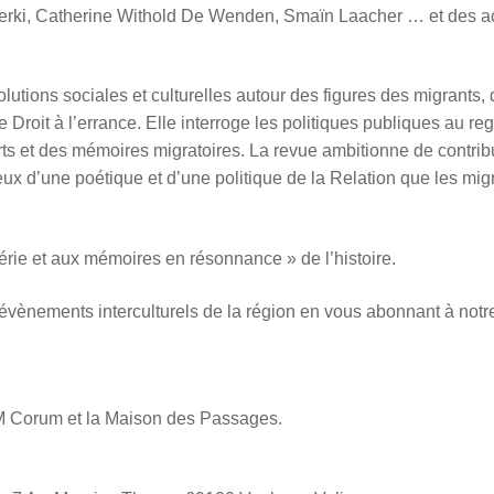
erki, Catherine Withold De Wenden, Smaïn Laacher … et des a
lutions sociales et culturelles autour des figures des migrants,
le Droit
à l’
errance. Elle interroge les politiques publiques au re
rts et des mémoires migratoires. La revue ambitionne de contri
eux d
’
une poétique et d
’
une politique de la Relation que les mig
rie et aux mémoires en résonnance » de l’histoire.
 év
è
nements interculturels de la région en vous abonnant à notr
SM Corum et la Maison des Passages.