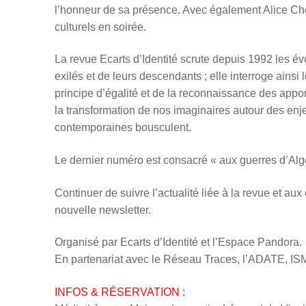
l
’
honneur de sa présence. Avec également Alice Ch
culturels en soirée.
La revue Ecarts d
’
Identit
é scrute depuis 1992 les évo
exilés et de leurs descendants
; elle interroge ainsi 
principe d’égalité et de la reconnaissance des appo
la transformation de nos imaginaires autour des enj
contemporaines bousculent.
Le dernier numéro est consacré « aux guerres d’Algé
Continuer de suivre l’
actualit
é liée à la revue et aux
nouvelle newsletter.
Organisé par Ecarts d’Identité et l’Espace Pandora.
En partenariat avec le Réseau Traces, l’ADATE, I
INFOS & RÉSERVATION :