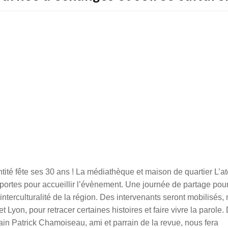
tit
é
fê
te ses 30 ans
! La mé
diath
è
que et maison de quartier L’at
rtes pour accueillir l’é
v
è
nement. Une journée de partage pou
interculturalit
é de la région. Des intervenants seront mobilisé
s,
Lyon, pour retracer certaines histoires et faire vivre la parole.
vain Patrick Chamoiseau, ami et parrain de la revue, nous fera