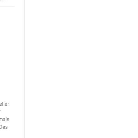
elier
r
 mais
 Des