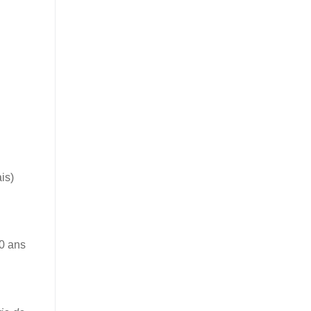
is)
80 ans