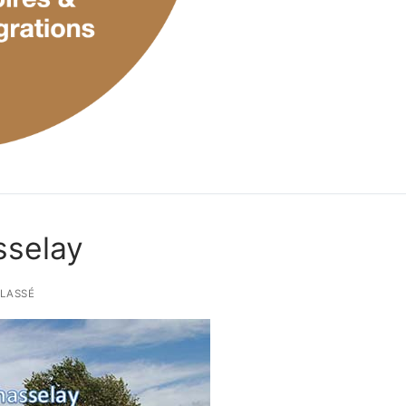
sselay
LASSÉ