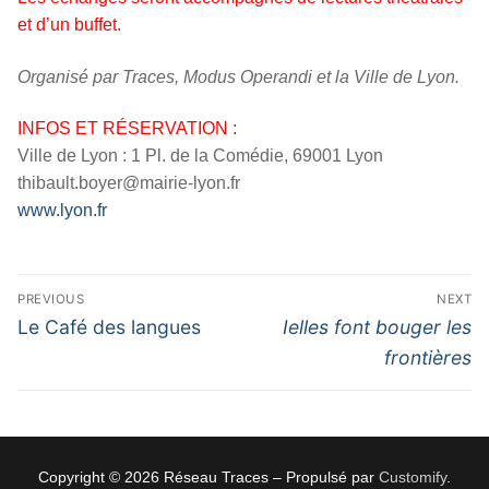
et d’un buffet.
Organisé par Traces, Modus Operandi et la Ville de Lyon.
INFOS ET RÉSERVATION :
Ville de Lyon : 1 Pl. de la Comédie, 69001 Lyon
thibault.boyer@mairie-lyon.fr
www.lyon.fr
Navigation
PREVIOUS
NEXT
de
Previous
Next
Le Café des langues
Ielles font bouger les
l’article
post:
post:
frontières
Copyright © 2026 Réseau Traces – Propulsé par
Customify
.