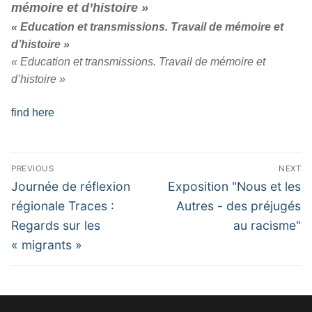
mémoire et d’histoire »
« Education et transmissions. Travail de mémoire et
d’histoire »
« Education et transmissions. Travail de mémoire et
d’histoire »
find here
Navigation
PREVIOUS
NEXT
de
Previous
Next
Journée de réflexion
Exposition "Nous et les
l’article
post:
post:
régionale Traces :
Autres - des préjugés
Regards sur les
au racisme"
« migrants »