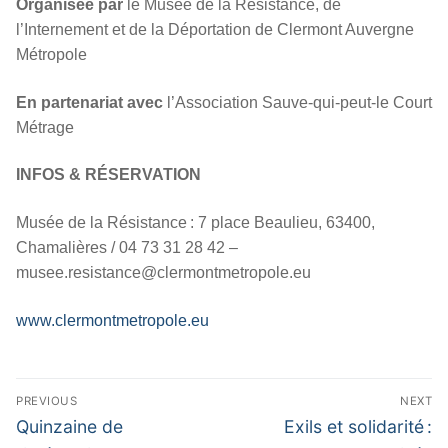
Organisée par
le Musée de la Résistance, de
l’Internement et de la Déportation de Clermont Auvergne
Métropole
En partenariat avec
l’Association Sauve-qui-peut-le Court
Métrage
INFOS & RÉSERVATION
Musée de la Résistance : 7 place Beaulieu, 63400,
Chamalières / 04 73 31 28 42 –
musee.resistance@clermontmetropole.eu
www.clermontmetropole.eu
Navigation
PREVIOUS
NEXT
de
Previous
Next
Quinzaine de
Exils et solidarité :