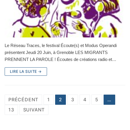
Le Réseau Traces, le festival Écoute(s) et Modus Operandi
présentent Jeudi 20 Juin, à Grenoble LES MIGRANTS
PRENNENT LA PAROLE ! Écoutes de créations radio et…
LIRE LA SUITE →
Pagination
PRÉCÉDENT
1
2
3
4
5
…
des
13
SUIVANT
publications