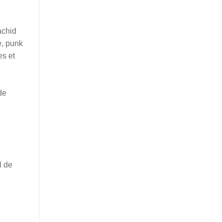
achid
e, punk
es et
de
l de