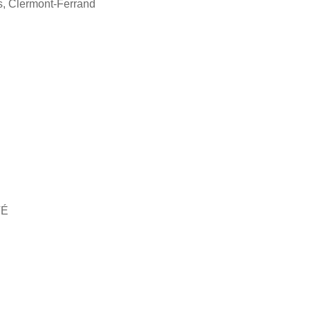
ns, Clermont-Ferrand
TÉ