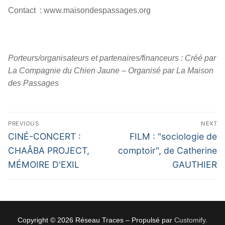
Contact : www.maisondespassages.org
Porteurs/organisateurs et partenaires/financeurs : Créé par
La Compagnie du Chien Jaune – Organisé par La Maison
des Passages
Navigation
PREVIOUS
NEXT
de
Previous
Next
CINÉ-CONCERT :
FILM : "sociologie de
l’article
post:
post:
CHAÂBA PROJECT,
comptoir", de Catherine
MÉMOIRE D'EXIL
GAUTHIER
Copyright © 2026 Réseau Traces – Propulsé par
Customify
.