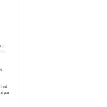
que,
r la
ne
ndard
ai par