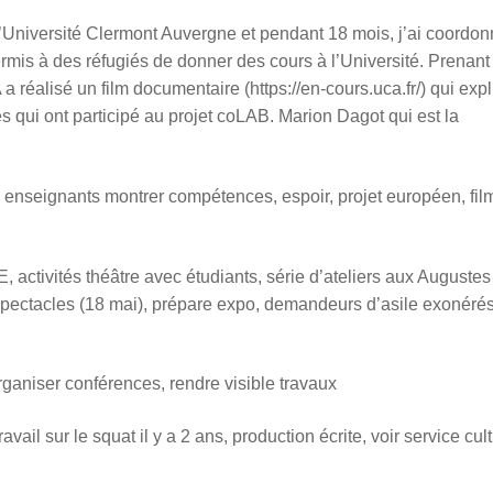
l’Université Clermont Auvergne et pendant 18 mois, j’ai coordo
mis à des réfugiés de donner des cours à l’Université. Prenant
a réalisé un film documentaire (https://en-cours.uca.fr/) qui exp
iés qui ont participé au projet coLAB. Marion Dagot qui est la
nseignants montrer compétences, espoir, projet européen, film
 activités théâtre avec étudiants, série d’ateliers aux Augustes
er spectacles (18 mai), prépare expo, demandeurs d’asile exonérés
rganiser conférences, rendre visible travaux
ravail sur le squat il y a 2 ans, production écrite, voir service cul