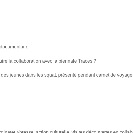
 documentaire
re la collaboration avec la biennale Traces ?
s des jeunes dans les squat, présenté pendant carnet de voyag
dinateur/presse, action culturelle, visites découvertes en collab