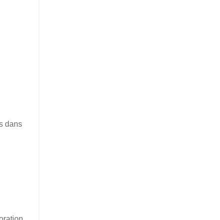
es dans
oration