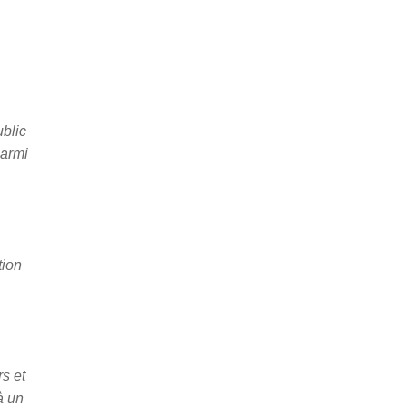
blic
parmi
tion
s et
à un