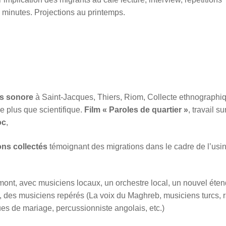
5 minutes. Projections au printemps.
as sonore
à Saint-Jacques, Thiers, Riom, Collecte ethnographi
ue plus que scientifique.
Film « Paroles de quartier »
, travail su
oc
,
ns collectés
témoignant des migrations dans le cadre de l’usi
ont, avec musiciens locaux, un orchestre local, un nouvel éte
e, des musiciens repérés (La voix du Maghreb, musiciens turcs, r
ues de mariage, percussionniste angolais, etc.)