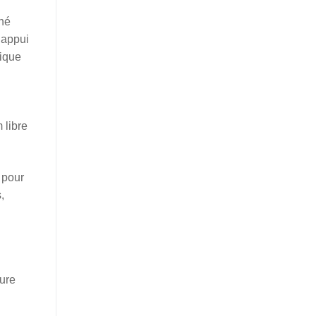
nné
 appui
lique
 libre
 pour
,
ture