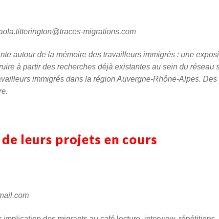
aola.titterington@traces-migrations.com
ante autour de la mémoire des travailleurs immigrés : une exposi
ire à partir des recherches déjà existantes au sein du réseau s
availleurs immigrés dans la région Auvergne-Rhône-Alpes. Des
re.
 de leurs projets en cours
mail.com
r implication des migrants au café lecture, interview, répétitions