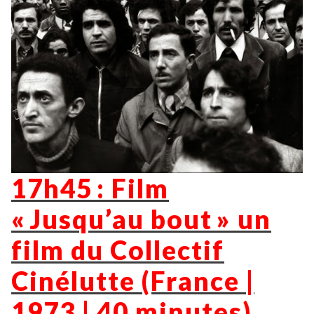
17h45 : Film
« Jusqu’au bout » un
film du Collectif
Cinélutte (France |
1973 | 40 minutes)