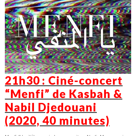
21h30 : Ciné-concert
“Menfi” de Kasbah &
Nabil Djedouani
(2020, 40 minutes)