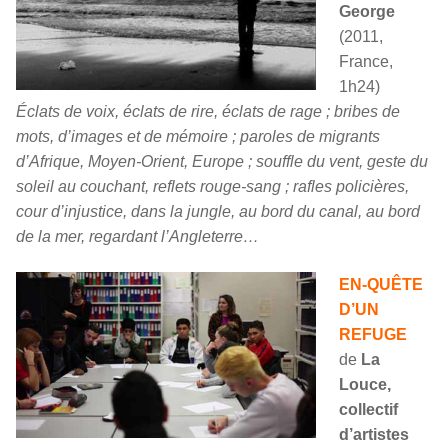
George
(2011,
France,
1h24)
Éclats de voix, éclats de rire, éclats de rage ; bribes de
mots, d’images et de mémoire ; paroles de migrants
d’Afrique, Moyen-Orient, Europe ; souffle du vent, geste du
soleil au couchant, reflets rouge-sang ; rafles policières,
cour d’injustice, dans la jungle, au bord du canal, au bord
de la mer, regardant l’Angleterre…
EN-QUÊTE
D’UN
REFUGE
de
La
Louce,
collectif
d’artistes