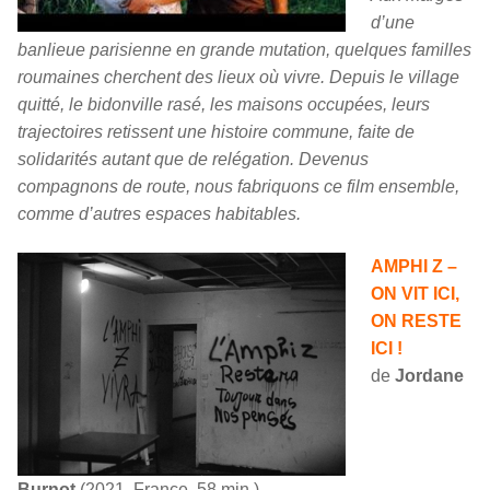
d’une
banlieue parisienne en grande mutation, quelques familles
roumaines cherchent des lieux où vivre. Depuis le village
quitté, le bidonville rasé, les maisons occupées, leurs
trajectoires retissent une histoire commune, faite de
solidarités autant que de relégation. Devenus
compagnons de route, nous fabriquons ce film ensemble,
comme d’autres espaces habitables.
AMPHI Z –
ON VIT ICI,
ON RESTE
ICI !
de
Jordane
Burnot
(2021, France, 58 min.)