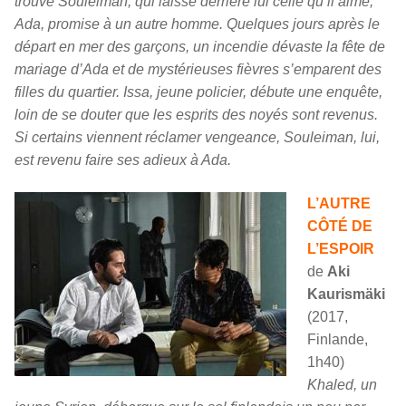
trouve Souleiman, qui laisse derrière lui celle qu’il aime,
Ada, promise à un autre homme. Quelques jours après le
départ en mer des garçons, un incendie dévaste la fête de
mariage d’Ada et de mystérieuses fièvres s’emparent des
filles du quartier. Issa, jeune policier, débute une enquête,
loin de se douter que les esprits des noyés sont revenus.
Si certains viennent réclamer vengeance, Souleiman, lui,
est revenu faire ses adieux à Ada.
L’AUTRE
CÔTÉ DE
L’ESPOIR
de
Aki
Kaurismäki
(2017,
Finlande,
1h40)
Khaled, un