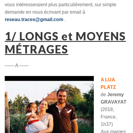
vous intéresseraient plus particulièrement, sur simple
demande en nous écrivant par email à
reseau.traces@gmail.com
.
1/ LONGS et MOYENS
MÉTRAGES
—— A ——
A LUA
PLATZ
de
Jeremy
GRAVAYAT
(2018,
France,
1h37)
Aux marges