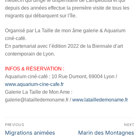
médecin qui dirige le dispensaire de Lampedusa et qui
depuis des années effectue la première visite de tous les
migrants qui débarquent sur l’île.
Organisé par La Taille de mon âme galerie & Aquarium
ciné-café.
En partenariat avec l’édition 2022 de la Biennale d’art
contemporain de Lyon.
INFOS & RÉSERVATION :
Aquarium ciné-café : 10 Rue Dumont, 69004 Lyon /
www.aquarium-cine-cafe.fr
Galerie La Taille de Mon Ame :
galerie@latailledemoname.fr /
www.latailledemoname.fr
Navigation
PREVIOUS
NEXT
de
Previous
Next
Migrations animées
Marin des Montagnes