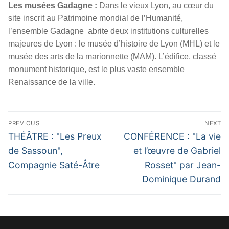
Les musées Gadagne :
Dans le vieux Lyon, au cœur du
site inscrit au Patrimoine mondial de l’Humanité,
l’ensemble Gadagne abrite deux institutions culturelles
majeures de Lyon : le musée d’histoire de Lyon (MHL) et le
musée des arts de la marionnette (MAM). L’édifice, classé
monument historique, est le plus vaste ensemble
Renaissance de la ville.
Navigation
PREVIOUS
NEXT
de
Previous
Next
THÉÂTRE : "Les Preux
CONFÉRENCE : "La vie
l’article
post:
post:
de Sassoun",
et l’œuvre de Gabriel
Compagnie Saté-Âtre
Rosset" par Jean-
Dominique Durand