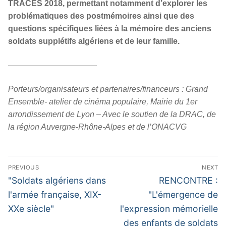
TRACES 2018, permettant notamment d’explorer les
problématiques des postmémoires ainsi que des
questions spécifiques liées à la mémoire des anciens
soldats supplétifs algériens et de leur famille.
———————————
Porteurs/organisateurs et partenaires/financeurs : Grand
Ensemble- atelier de cinéma populaire, Mairie du 1er
arrondissement de Lyon – Avec le soutien de la DRAC, de
la région Auvergne-Rhône-Alpes et de l’ONACVG
Navigation
PREVIOUS
NEXT
de
Previous
Next
"Soldats algériens dans
RENCONTRE :
l’article
post:
post:
l'armée française, XIX-
"L'émergence de
XXe siècle"
l'expression mémorielle
des enfants de soldats