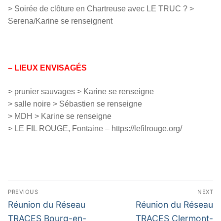
> Soirée de clôture en Chartreuse avec LE TRUC ? >
Serena/Karine se renseignent
– LIEUX ENVISAGÉS
> prunier sauvages > Karine se renseigne
> salle noire > Sébastien se renseigne
> MDH > Karine se renseigne
> LE FIL ROUGE, Fontaine – https://lefilrouge.org/
Navigation
PREVIOUS
NEXT
de
Previous
Next
Réunion du Réseau
Réunion du Réseau
l’article
post:
post:
TRACES Bourg-en-
TRACES Clermont-