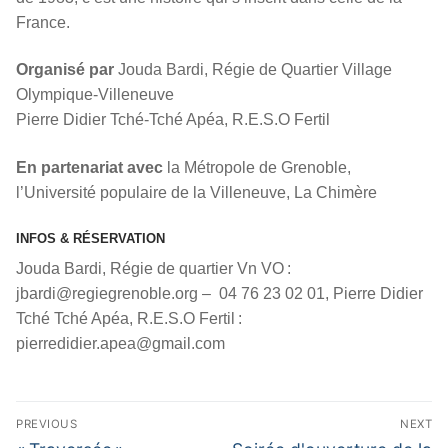
France.
Organisé par
Jouda Bardi, Régie de Quartier Village
Olympique-Villeneuve
Pierre Didier Tché-Tché Apéa, R.E.S.O Fertil
En partenariat avec
la Métropole de Grenoble,
l’Université populaire de la Villeneuve, La Chimère
INFOS & RÉSERVATION
Jouda Bardi, Régie de quartier Vn VO :
jbardi@regiegrenoble.org – 04 76 23 02 01, Pierre Didier
Tché Tché Apéa, R.E.S.O Fertil :
pierredidier.apea@gmail.com
Navigation
PREVIOUS
NEXT
de
Previous
Next