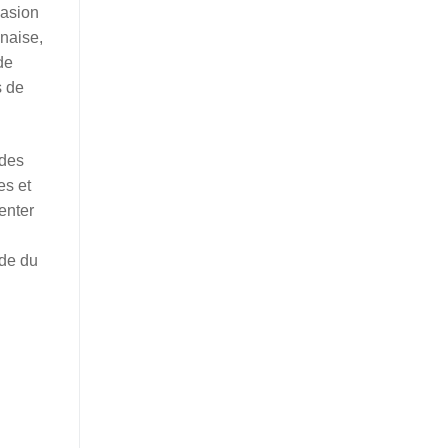
casion
nnaise,
de
s de
 des
es et
enter
nde du