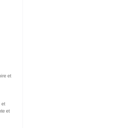
ire et
 et
te et