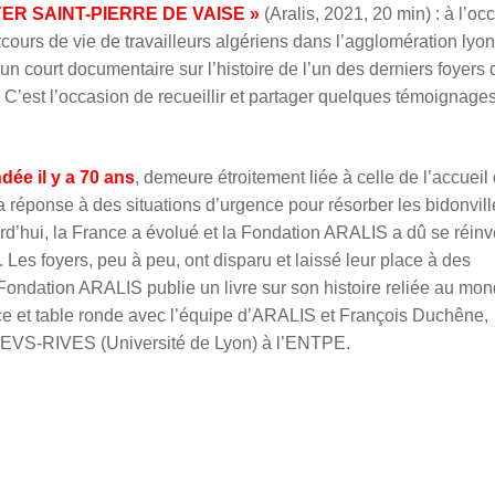
FOYER SAINT-PIERRE DE VAISE »
(Aralis, 2021, 20 min) : à l’oc
parcours de vie de travailleurs algériens dans l’agglomération lyo
n court documentaire sur l’histoire de l’un des derniers foyers 
 C’est l’occasion de recueillir et partager quelques témoignage
ée il y a 70 ans
, demeure étroitement liée à celle de l’accueil
la réponse à des situations d’urgence pour résorber les bidonvill
urd’hui, la France a évolué et la Fondation ARALIS a dû se réinv
Les foyers, peu à peu, ont disparu et laissé leur place à des
 Fondation ARALIS publie un livre sur son histoire reliée au mo
nce et table ronde avec l’équipe d’ARALIS et François Duchêne,
 EVS-RIVES (Université de Lyon) à l’ENTPE.