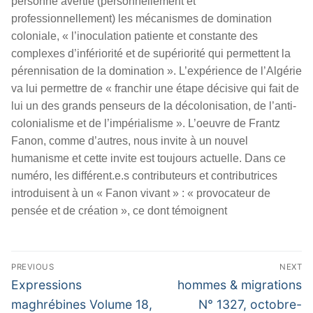
personne avertie (personnellement et
professionnellement) les mécanismes de domination
coloniale, « l’inoculation patiente et constante des
complexes d’infériorité et de supériorité qui permettent la
pérennisation de la domination ». L’expérience de l’Algérie
va lui permettre de « franchir une étape décisive qui fait de
lui un des grands penseurs de la décolonisation, de l’anti-
colonialisme et de l’impérialisme ». L’oeuvre de Frantz
Fanon, comme d’autres, nous invite à un nouvel
humanisme et cette invite est toujours actuelle. Dans ce
numéro, les différent.e.s contributeurs et contributrices
introduisent à un « Fanon vivant » : « provocateur de
pensée et de création », ce dont témoignent
Navigation
PREVIOUS
NEXT
de
Previous
Next
Expressions
hommes & migrations
l’article
post:
post:
maghrébines Volume 18,
N° 1327, octobre-