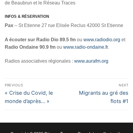
de Beaubrun et le Réseau Traces
INFOS & RÉSERVATION
Pax
– St Etienne 27 rue Elisée Reclus 42000 St Etienne
A écouter sur Radio Dio 89.5 fm
ou
www.radiodio.org
et
Radio Ondaine 90.9 fm
ou
www.radio-ondaine.fr
.
Radios associatives régionales :
www.aurafm.org
Navigation
PREVIOUS
NEXT
de
Previous
Next
« Crise du Covid, le
Migrants au gré des
l’article
post:
post:
monde d’après… »
flots #1