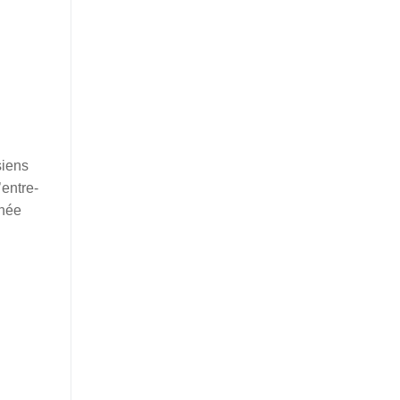
siens
’entre-
inée