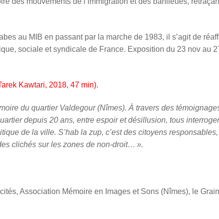
oire des mouvements de l’immigration et des banlieues, retraçan
bes au MIB en passant par la marche de 1983, il s’agit de réaff
litique, sociale et syndicale de France. Exposition du 23 nov au 2
arek Kawtari, 2018, 47 min).
moire du quartier Valdegour (Nîmes). À travers des témoignage
quartier depuis 20 ans, entre espoir et désillusion, tous interroge
itique de la ville. S’hab la zup, c’est des citoyens responsables,
des clichés sur les zones de non-droit… ».
cités, Association Mémoire en Images et Sons (Nîmes), le Grain