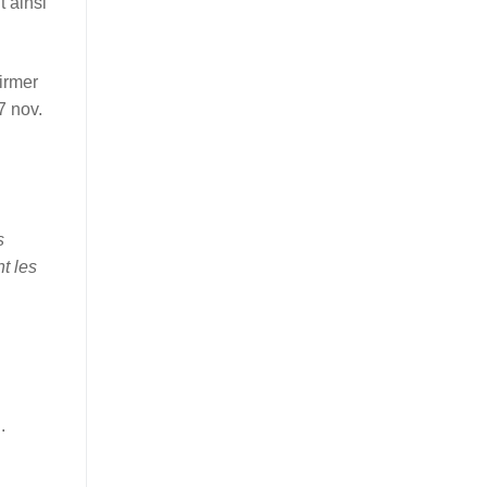
t ainsi
irmer
7 nov.
s
nt les
.