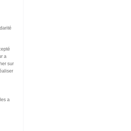
darité
cepté
ur a
her sur
éaliser
les a