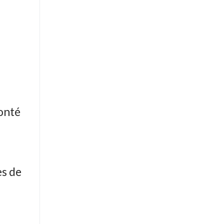
conté
es de