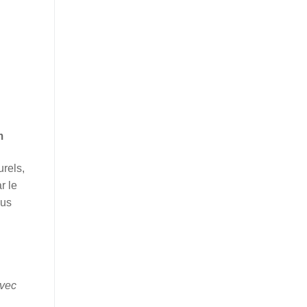
m
urels,
r le
ous
avec