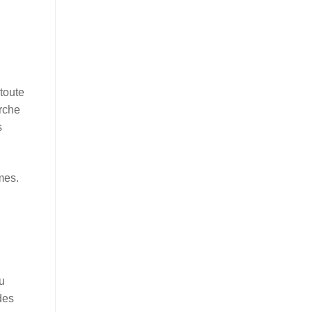
 toute
arche
s
mes.
u
 des