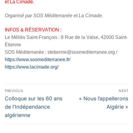
et La Cimade.
Organisé par SOS Méditerranée et La Cimade.
INFOS & RÉSERVATION :
Le Méliès Saint-François : 8 Rue de la Valse, 42000 Saint-
Étienne
SOS Méditerranée : stetienne@sosmediterranee.org /
https://www.sosmediterranee.fr/
https://www.lacimade.org/
Navigation
PREVIOUS
NEXT
de
Previous
Next
Colloque sur les 60 ans
« Nous l’appellerons
l’article
post:
post:
de l'Indépendance
Algérie »
algérienne