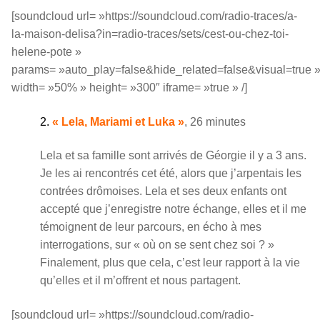
[soundcloud url= »https://soundcloud.com/radio-traces/a-
la-maison-delisa?in=radio-traces/sets/cest-ou-chez-toi-
helene-pote »
params= »auto_play=false&hide_related=false&visual=true 
width= »50% » height= »300″ iframe= »true » /]
2.
« Lela, Mariami et Luka »
, 26 minutes
Lela et sa famille sont arrivés de Géorgie il y a 3 ans.
Je les ai rencontrés cet été, alors que j’arpentais les
contrées drômoises. Lela et ses deux enfants ont
accepté que j’enregistre notre échange, elles et il me
témoignent de leur parcours, en écho à mes
interrogations, sur « où on se sent chez soi ? »
Finalement, plus que cela, c’est leur rapport à la vie
qu’elles et il m’offrent et nous partagent.
[soundcloud url= »https://soundcloud.com/radio-