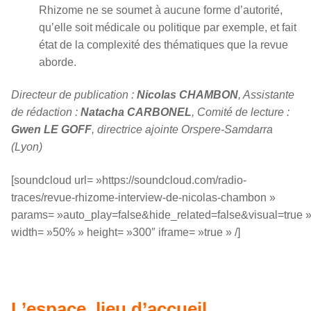
Rhizome ne se soumet à aucune forme d’autorité,
qu’elle soit médicale ou politique par exemple, et fait
état de la complexité des thématiques que la revue
aborde.
Directeur de publication :
Nicolas CHAMBON
, Assistante
de rédaction :
Natacha CARBONEL
, Comité de lecture :
Gwen LE GOFF
, directrice ajointe Orspere-Samdarra
(Lyon)
[soundcloud url= »https://soundcloud.com/radio-
traces/revue-rhizome-interview-de-nicolas-chambon »
params= »auto_play=false&hide_related=false&visual=true 
width= »50% » height= »300″ iframe= »true » /]
L’espace, lieu d’accueil,