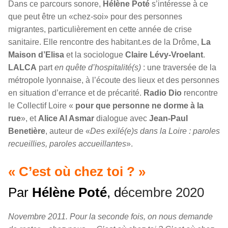
Dans ce parcours sonore,
Hélène Poté
s’intéresse à ce
que peut être un «chez-soi» pour des personnes
migrantes, particulièrement en cette année de crise
sanitaire. Elle rencontre des habitant.es de la Drôme,
La
Maison d’Elisa
et la sociologue
Claire Lévy-Vroelant
.
LALCA
part
en quête d’hospitalité(s)
: une traversée de la
métropole lyonnaise, à l’écoute des lieux et des personnes
en situation d’errance et de précarité.
Radio Dio
rencontre
le Collectif Loire «
pour que personne ne dorme à la
rue
», et
Alice Al Asmar
dialogue avec
Jean-Paul
Benetière
, auteur de «
Des exilé(e)s dans la Loire : paroles
recueillies, paroles accueillantes
».
« C’est où chez toi ? »
Par
Hélène Poté
, d
écembre 2020
Novembre 2011. Pour la seconde fois, on nous demande