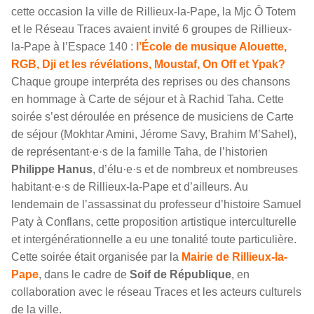
cette occasion la ville de Rillieux-la-Pape, la Mjc Ô Totem
et le Réseau Traces avaient invité 6 groupes de Rillieux-
la-Pape à l’Espace 140 :
l’École de musique Alouette,
RGB, Dji et les révélations, Moustaf, On Off et Ypak?
Chaque groupe interpréta des reprises ou des chansons
en hommage à Carte de séjour et à Rachid Taha. Cette
soirée s’est déroulée en présence de musiciens de Carte
de séjour (Mokhtar Amini, Jérome Savy, Brahim M’Sahel),
de représentant·e·s de la famille Taha, de l’historien
Philippe Hanus
, d’élu·e·s et de nombreux et nombreuses
habitant·e·s de Rillieux-la-Pape et d’ailleurs. Au
lendemain de l’assassinat du professeur d’histoire Samuel
Paty à Conflans, cette proposition artistique interculturelle
et intergénérationnelle a eu une tonalité toute particulière.
Cette soirée était organisée par la
Mairie de Rillieux-la-
Pape
, dans le cadre de
Soif de République
, en
collaboration avec le réseau Traces et les acteurs culturels
de la ville.