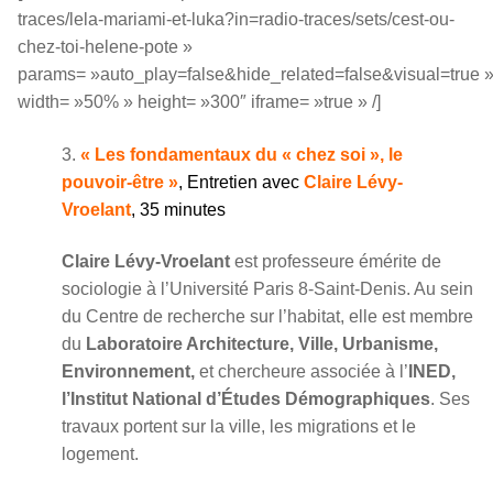
traces/lela-mariami-et-luka?in=radio-traces/sets/cest-ou-
chez-toi-helene-pote »
params= »auto_play=false&hide_related=false&visual=true 
width= »50% » height= »300″ iframe= »true » /]
3.
« Les fondamentaux du « chez soi », le
pouvoir-être »
, Entretien avec
Claire Lévy-
Vroelant
, 35 minutes
Claire Lévy-Vroelant
est professeure émérite de
sociologie à l’Université Paris 8-Saint-Denis. Au sein
du Centre de recherche sur l’habitat, elle est membre
du
Laboratoire Architecture, Ville, Urbanisme,
Environnement,
et chercheure associée à l’
INED,
l’Institut National d’Études Démographiques
. Ses
travaux portent sur la ville, les migrations et le
logement.