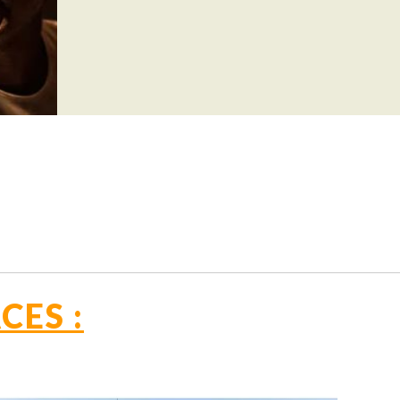
CES :