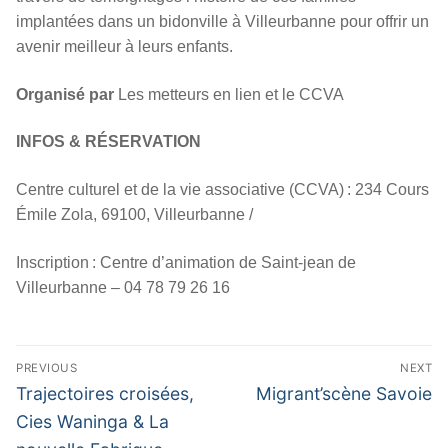
implantées dans un bidonville à Villeurbanne pour offrir un
avenir meilleur à leurs enfants.
Organisé par
Les metteurs en lien et le CCVA
INFOS & RÉSERVATION
Centre culturel et de la vie associative (CCVA) : 234 Cours
Émile Zola, 69100, Villeurbanne /
Inscription : Centre d’animation de Saint-jean de
Villeurbanne – 04 78 79 26 16
Navigation
PREVIOUS
NEXT
de
Previous
Next
Trajectoires croisées,
Migrant’scène Savoie
l’article
post:
post:
Cies Waninga & La