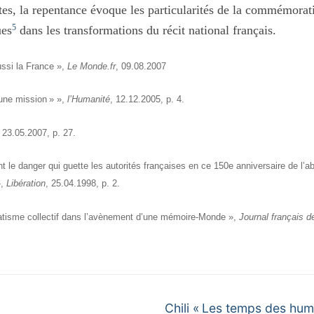
es, la repentance évoque les particularités de la commémorat
5
ues
dans les transformations du récit national français.
ussi la France »,
Le Monde.fr
, 09.08.2007
une mission » »,
l’Humanité
, 12.12.2005, p. 4.
, 23.05.2007, p. 27.
le danger qui guette les autorités françaises en ce 150e anniversaire de l’ab
»,
Libération
, 25.04.1998, p. 2.
matisme collectif dans l’avènement d’une mémoire-Monde »,
Journal français d
Next
Chili « Les temps des hum