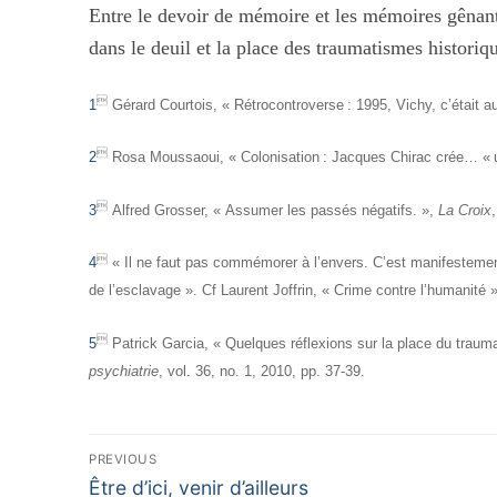
Entre le devoir de mémoire et les mémoires gênant
dans le deuil et la place des traumatismes historiq

1
Gérard Courtois, « Rétrocontroverse : 1995, Vichy, c’était a

2
Rosa Moussaoui, « Colonisation : Jacques Chirac crée… « 

3
Alfred Grosser, « Assumer les passés négatifs. »,
La Croix

4
« Il ne faut pas commémorer à l’envers. C’est manifestement 
de l’esclavage ». Cf
Laurent Joffrin, « Crime contre l’humanité 

5
Patrick Garcia, « Quelques réflexions sur la place du trau
psychiatrie
, vol. 36, no. 1, 2010, pp. 37-39.
Navigation
PREVIOUS
de
Previous
Être d’ici, venir d’ailleurs