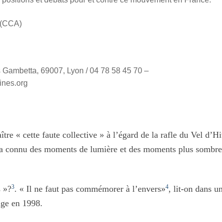
s (CCA)
s Gambetta, 69007, Lyon / 04 78 58 45 70 –
ines.org
ître « cette faute collective » à l’égard de la rafle du Vel d’H
‘a connu des moments de lumière et des moments plus sombre
3
4
s »?
. « Il ne faut pas commémorer à l’envers»
, lit-on dans u
vage en 1998.