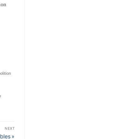
ion
olition
e
NEXT
bles »