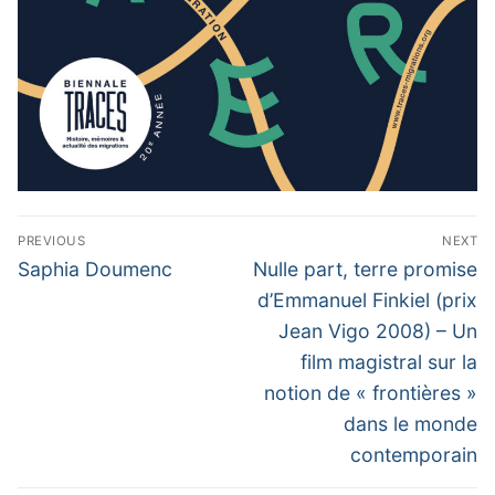
Navigation
PREVIOUS
NEXT
de
Previous
Next
Saphia Doumenc
Nulle part, terre promise
l’article
post:
post:
d’Emmanuel Finkiel (prix
Jean Vigo 2008) – Un
film magistral sur la
notion de « frontières »
dans le monde
contemporain