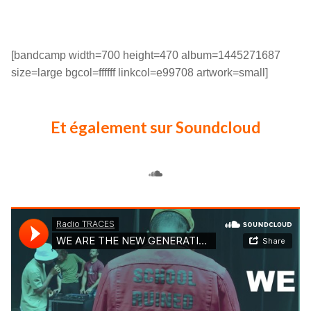
[bandcamp width=700 height=470 album=1445271687
size=large bgcol=ffffff linkcol=e99708 artwork=small]
Et également sur Soundcloud
SoundCloud