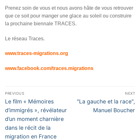
Prenez soin de vous et nous avons hâte de vous retrouver
que ce soit pour manger une glace au soleil ou construire
la prochaine biennale TRACES.
Le réseau Traces.
www.traces-migrations.org
www.facebook.com/traces.migrations
Navigation
PREVIOUS
NEXT
de
Previous
Next
Le film « Mémoires
"La gauche et la race",
l’article
post:
post:
d’immigrés », révélateur
Manuel Boucher
d’un moment charnière
dans le récit de la
migration en France