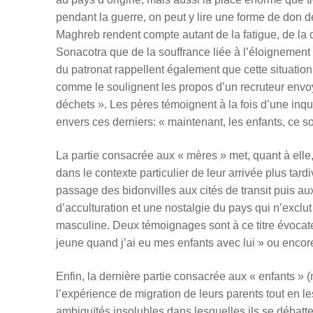
pendant la guerre, on peut y lire une forme de don
Maghreb rendent compte autant de la fatigue, de la 
Sonacotra que de la souffrance liée à l’éloignement 
du patronat rappellent également que cette situation 
comme le soulignent les propos d’un recruteur envoy
déchets ». Les pères témoignent à la fois d’une inq
envers ces derniers: « maintenant, les enfants, ce so
La partie consacrée aux « mères » met, quant à elle,
dans le contexte particulier de leur arrivée plus tar
passage des bidonvilles aux cités de transit puis a
d’acculturation et une nostalgie du pays qui n’exclu
masculine. Deux témoignages sont à ce titre évocateur
jeune quand j’ai eu mes enfants avec lui » ou encore «
Enfin, la dernière partie consacrée aux « enfants » 
l’expérience de migration de leurs parents tout en le
ambiguïtés insolubles dans lesquelles ils se débatte