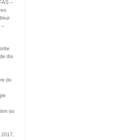
 FAS –
res
lleur
 –
ortie
de dix
ure du
gie
tion ou
 2017,