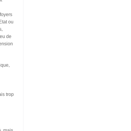
foyers
Etat ou
s,
peu de
hension
ique,
is trop
é, mais