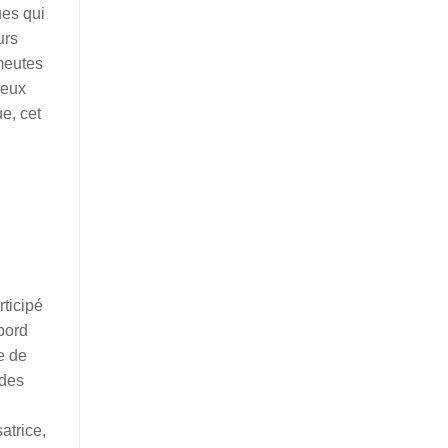
ues qui
urs
meutes
ieux
e, cet
rticipé
bord
e de
 des
atrice,