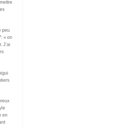
mettre
des
é peu
7: « on
. J’ai
es
uigui
tiers
breux
yle
e en
ant