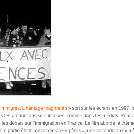
’
immigr
é
s
. L’héritage maghrébin
» sort sur les écrans en
1997
, l
ns les productions scientifiques, comme dans les médias. Pour a
les débats sur l’immigration en France. Le film aborde la thém
mière partie étant consacrée aux « pères », une seconde aux « m