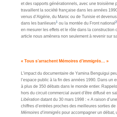
et des rapports générationnels, avec une troisième p
travaillent la société française dans les années 1990
venus d’Algérie, du Maroc ou de Tunisie et devenus
1
2
dans les banlieues
ou la montée du Front national
en mesurer les effets et le rôle dans la constructio
article nous amènera non seulement à revenir sur sa
« Tous
s’arrachent Mémoires d
’immigrés… »
L’impact du documentaire de Yamina Benguigui peut 
l’espace public à la fin des années 1990. Dans un ent
à plus de 350 débats dans le monde entier. Rappelon
hors du circuit commercial avant d’être
diffus
é en sa
Libération
datant du
30 mars 1998
: « A raison d’une
chiffres d’entrées proches des meilleures sorties de
M
émoires d’immigré
s
pour accompagner un débat, un 