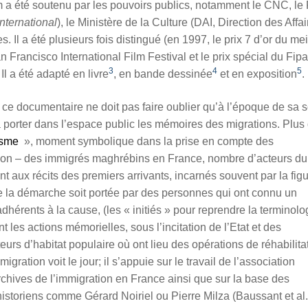
ilm a été soutenu par les pouvoirs publics, notamment le CNC, le
nternational
),
le Minist
ère de la Culture
(DAI
,
Dir
ection des Affai
es.
Il a été plusieurs fois distingué (en 1997, le prix 7 d’or du mei
Francisco International Film Festival
et le prix spécial du Fipa
3
4
5
. Il a été adapté en livre
, en bande dessinée
et en exposition
.
 ce documentaire ne doit pas faire oublier qu’à l’époque de sa s
à porter dans l’espace public les mémoires des migrations.
Plus 
isme
», moment symbolique dans la prise en compte des
ation – des immigrés maghrébins en France, nombre d’acteurs du
ent aux récits des premiers arrivants, incarnés souvent par la fig
e la démarche soit portée par des personnes qui ont connu un
dhérents à la cause, (les « initiés » pour reprendre la terminolo
nt les actions mémorielles,
sous l’incitation de l’Etat et des
teurs d
’
habitat populaire o
ù
ont lieu des opérations de réhabilita
migration
voit le jour; il s’appuie sur le travail de l’association
archives de l’immigration en France ainsi que sur la base des
toriens comme Gérard Noiriel ou Pierre Milza (Baussant et al.