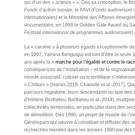
qui d’un des « acteurs » ». Dès sa conception, le f
Fonds d’action sociale
, le FAVI (
Fonds audiovisuel i
Internationales) et le Ministère des Affaires é
trang
è
r
documentaire, en 1998 le
Golden Gate Award au San 
Festival international de programmes audiovisuels
)
La « carrière » à plusieurs égards exceptionnelle de
en 1997, Yamina Benguigui est loin d’être la seule 
ans après la «
marche pour l’égalité et contre le rac
conséquences de l’installation – et de la stigmatis
monde associatif, culturel ou scientifique s’intéress
« Chibani » (Hanus 2019, Chaouite et al. 2017). Qu
parcours migratoire, leurs descendants ou
que
des a
d’Hélène Bertheleu, Bertheleu et al. 2014), multiplie
collectivités territoriales, en particulier dans des sec
de dé
molition.
Dès 1990, un projet de m
us
ée de l
’
im
Génériques
qui oeuvre à constituer et diffuser des 
recherches menées dans les années 1980 par des his