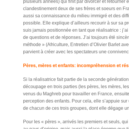
plusieurs années) qui finit par divorcer et retourner
clandestinement deux de ses frères et soeurs en F
aussi sa connaissance du milieu immigré et des diffi
possible. Elle explique d’ailleurs recourir à sur sa p
suis jamais positionnée en tant que réalisatrice
: j’
ai
de questions et de ré
ponses. J’
ai toujours é
t
é
sinc
èr
mé
thode
» (Africulture, Entretien d
’
Olivier Barlet a
parvient à créer avec les spectateurs une connivence
Pères, mères et enfants: incompréhension et rés
Si la réalisatrice fait partie de la seconde générati
découpage en trois parties (les pères, les mères, le
venus du Maghreb pour travailler en France, ensuite
perception des enfants. Pour cela, elle s’appuie sur
de chacun de ces trois groupes, dont elle dégage 
Pour les « pères », arrivés les premiers et seuls, qu
au pays d’origine, mais aussi la place énorme que ti