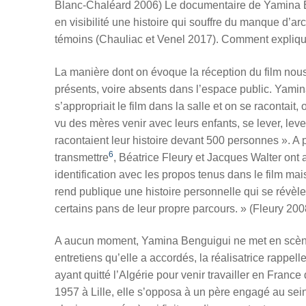
Blanc-Chaléard 2006) Le documentaire de Yamina Ben
en visibilité une histoire qui souffre du manque d’ar
témoins (Chauliac et Venel 2017). Comment expliquer 
La manière dont on évoque la réception du film nous 
présents, voire absents dans l’espace public. Yamina
s’appropriait le film dans la salle et on se racontait, 
vu des mères venir avec leurs enfants, se lever, lev
racontaient leur histoire devant 500 personnes ». A p
6
transmettre
, Béatrice Fleury et Jacques Walter ont 
identification avec les propos tenus dans le film ma
rend publique une histoire personnelle qui se ré
v
è
l
certains pans de leur propre parcours. » (Fleury 200
A aucun moment, Yamina Benguigui ne met en scè
entretiens qu’elle a accordés, la réalisatrice rappe
ayant quitté l’Algérie pour venir travailler en Fran
1957 à Lille, elle s’opposa à un père engagé au se