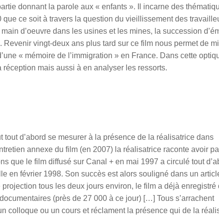
artie donnant la parole aux « enfants ». Il incarne des thématiq
 que ce soit à travers la question du vieillissement des travaille
 main d’oeuvre dans les usines et les mines, la succession d’é
. Revenir vingt-deux ans plus tard sur ce film nous permet de m
n d’une « mémoire de l’immigration » en France. Dans cette optiqu
 réception mais aussi à en analyser les ressorts.
tout d’abord se mesurer à la présence de la réalisatrice dans
retien annexe du film (en 2007) la réalisatrice raconte avoir pa
s que le film diffusé sur Canal + en mai 1997 a circulé tout d’a
lle en février 1998. Son succès est alors souligné dans un articl
 projection tous les deux jours environ, le film a dé
j
à enregistré
 documentaires (près de 27 000 à ce jour) […] Tous s’arrachent
colloque ou un cours et réclament la présence qui de la réalis