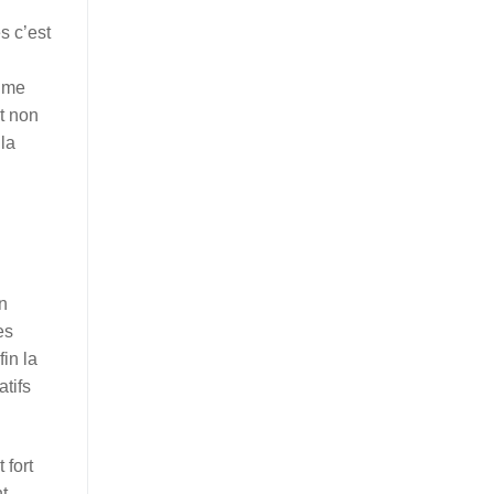
s c’est
e me
t non
la
on
es
in la
tifs
 fort
t