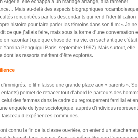
 en Algérie, elle échappa à un mariage arrangé, alla ramener
rance… Mais au-delà des aspects biographiques rocambolesque
cultés rencontrées par les descendants qui rend l’identification
ropre histoire pour faire parler les témoins dans son film: « Je n
 dit ce que j
’
allais faire, mais sous la forme d
’
une conversation e
e en racontant quelque chose de ma vie, en sachant que c’était 
vec Yamina Benguigui Paris, septembre 1997)
.
Mais surtout, elle
 dont les ressorts méritent d’être explorés.
ilience
on d’immigrés, le film laisse une grande place aux « parents ». S
s enfants) permet de retracer tout d’abord le parcours des homm
 celui des femmes dans le cadre du regroupement familial et enf
 une enquête de type sociologique, auprès d’individus représenta
un faisceau d’expériences communes.
i ont connu la fin de la classe ouvrière, on entend un attachement
ent le travail dans leur vie. Avec au même titre que l’engagemen