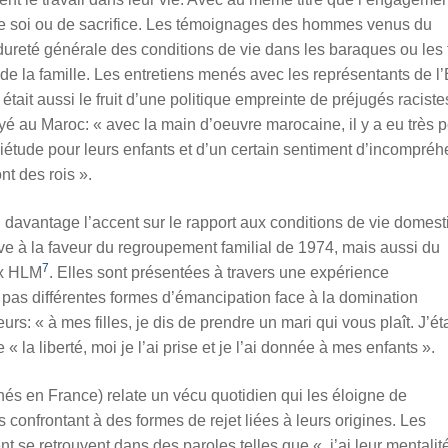
 de soi ou de sacrifice. Les témoignages des hommes venus du
dureté générale des conditions de vie dans les baraques ou les 
de la famille. Les entretiens menés avec les représentants de l’
était aussi le fruit d’une politique empreinte de préjugés raciste
é au Maroc: « avec la main d’oeuvre marocaine, il y a eu très 
uiétude pour leurs enfants et d’un certain sentiment d’incompré
nt des rois ».
 davantage l’accent sur le rapport aux conditions de vie domest
dive à la faveur du regroupement familial de 1974, mais aussi du
7
ux HLM
. Elles sont présentées à travers une expérience
t pas différentes formes d’émancipation face à la domination
s: « à mes filles, je dis de prendre un mari qui vous plaît. J’éta
 la liberté, moi je l’ai prise et je l’ai donnée à mes enfants ».
(nés en France) relate un vécu quotidien qui les éloigne de
s confrontant à des formes de rejet liées à leurs origines. Les
nt se retrouvent dans des paroles telles que « j’ai leur mentalit