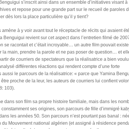
guigui s’inscrit ainsi dans un ensemble d’initiatives visant à 
chives et repose pour une grande part sur le recueil de paroles 
dès lors la place particulière qu’il y tient?
amène à y voir avant tout le réceptacle de récits qui avaient ét
 Benguigui revient sur cet aspect dans l’entretien filmé de 200
on se racontait et c’était incroyable… un autre film pouvait exister
er la main, prendre la parole et ne pas poser de question… et ell
artir de courriers de spectateurs que la réalisatrice a bien voulu
analysé différentes réactions qui rendent compte d’une forte
is aussi le parcours de la réalisatrice: « parce que Yamina Beng
e
être proche de la leur, les auteurs de courriers lui confient volon
8: 103).
ne
dans son film sa propre histoire familiale, mais dans les nom
lle constamment ses origines, son parcours de fille d’immigré kab
ce dans les années 50. Son parcours n’est pourtant pas banal : né
in du Mouvement national algé
rien
(et assigné à résidence pend