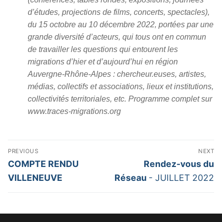
d’études, projections de films, concerts, spectacles),
du 15 octobre au 10 décembre 2022, portées par une
grande diversité d’acteurs, qui tous ont en commun
de travailler les questions qui entourent les
migrations d’hier et d’aujourd’hui en région
Auvergne-Rhône-Alpes : chercheur.euses, artistes,
médias, collectifs et associations, lieux et institutions,
collectivités territoriales, etc. Programme complet sur
www.traces-migrations.org
Navigation
PREVIOUS
NEXT
de
Previous
Next
COMPTE RENDU
Rendez-vous du
l’article
post:
post:
VILLENEUVE
Réseau
- JUILLET 2022