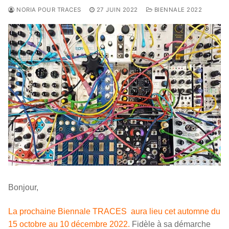
NORIA POUR TRACES
27 JUIN 2022
BIENNALE 2022
Bonjour,
La prochaine Biennale TRACES aura lieu cet automne du
15 octobre au 10 décembre 2022.
Fidèle à sa démarche