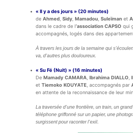
« Il y a des jours » (20 minutes)
de
Ahmed
,
Sidy
,
Mamadou
,
Suleïman
et
A
dans le cadre de l
‘association CAPSO
qui g
accompagnés, logés dans des appartements
À travers les jours de la semaine qui s’écoulen
va, d’autres plus douloureux.
« Su Fé (Nuit) » (16 minutes)
De
Mamady
CAMARA
,
Ibrahima
DIALLO
,
et
Tiemoko
KOUYATE
, accompagnés par
en attente de la reconnaissance de leur mino
La traversée d’une frontière, un train, un gra
téléphone griffonné sur un papier, une photogr
surgissent pour raconter l’exil.