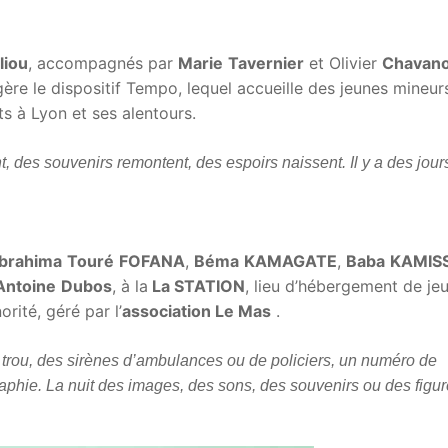
liou
, accompagnés par
Marie
Tavernier
et Olivier
Chavan
ère le dispositif Tempo, lequel accueille des jeunes mineur
 à Lyon et ses alentours.
t, des souvenirs remontent, des espoirs naissent. Il y a des jour
Ibrahima
Touré
FOFANA
,
Béma
KAMAGATE
,
Baba
KAMIS
Antoine
Dubos
, à la
La STATION
, lieu d’hébergement de je
rité, géré par l’
association Le Mas
.
nd trou, des sirènes d’ambulances ou de policiers, un numéro de
aphie. La nuit des images, des sons, des souvenirs ou des figu