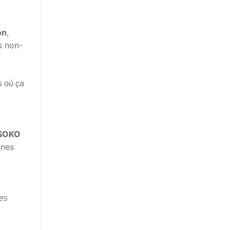
on
,
s non-
s où ça
SOKO
unes
res