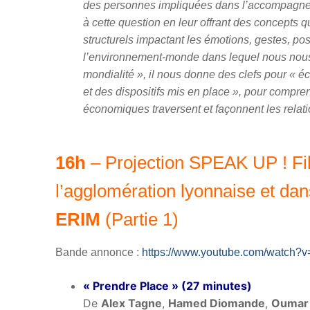
des personnes impliquées dans l’accompagnem
à cette question en leur offrant des concepts q
structurels impactant les émotions, gestes, po
l’environnement-monde dans lequel nous nous i
mondialité », il nous donne des clefs pour « 
et des dispositifs mis en place », pour comprend
économiques traversent et façonnent les relat
16h
– Projection SPEAK UP ! Fil
l’agglomération lyonnaise et dans
ERIM
(Partie 1)
Bande annonce :
https://www.youtube.com/watch
« Prendre Place » (27 minutes)
De
Alex Tagne
,
Hamed Diomande
,
Oumar 