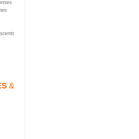
onses
smes
escents
ES
&