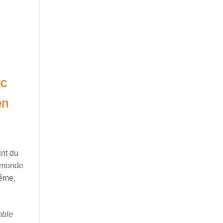
ec
en
int du
u monde
même,
mble