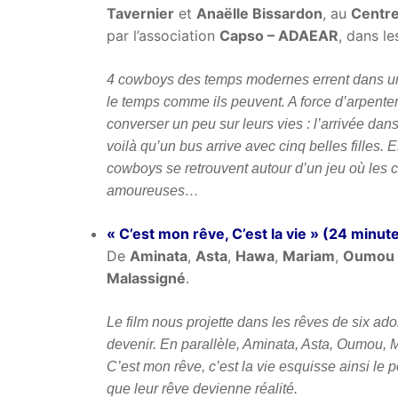
Tavernier
et
Anaëlle Bissardon
, au
Centre
par l’association
Capso – ADAEAR
, dans l
4 cowboys des temps modernes errent dans un v
le temps comme ils peuvent. A force d’arpenter
converser un peu sur leurs vies : l’arrivée dans
voilà qu’un bus arrive avec cinq belles filles.
cowboys se retrouvent autour d’un jeu où les c
amoureuses…
« C’est mon rêve, C’est la vie » (24 minut
De
Aminata
,
Asta
,
Hawa
,
Mariam
,
Oumou
Malassigné
.
Le film nous projette dans les rêves de six ad
devenir. En parallèle, Aminata, Asta, Oumou, 
C’est mon rêve, c’est la vie esquisse ainsi le p
que leur rêve devienne réalité.