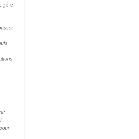
, géré
passer
puis
ations
ait
i.
 pour