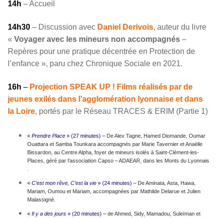
14h
– Accueil
14h30
– Discussion avec
Daniel Derivois
, auteur du livre
«
Voyager avec les mineurs non accompagnés
–
Repères pour une pratique décentrée en Protection de
l’enfance », paru chez Chronique Sociale en 2021.
16h
–
Projection SPEAK UP ! Films réalisés par de
jeunes exilés dans l’agglomération lyonnaise et dans
la Loire
, portés par le Réseau TRACES & ERIM (Partie 1)
«
Prendre Place
» (27 minutes) –
De Alex Tagne, Hamed Diomande, Oumar
Ouattara et Samba Tounkara accompagnés par Marie Tavernier et Anaëlle
Bissardon, au Centre Alpha, foyer de mineurs isolés à Saint-Clément-les-
Places, géré par l’association Capso – ADAEAR, dans les Monts du Lyonnais
.
«
C’est mon rêve, C’est la vie
» (24 minutes) –
De Aminata, Asta, Hawa,
Mariam, Oumou et Mariam, accompagnées par Mathilde Delarue et Julien
Malassigné.
«
Il y a des jours
» (20 minutes) –
de Ahmed, Sidy, Mamadou, Suleïman et