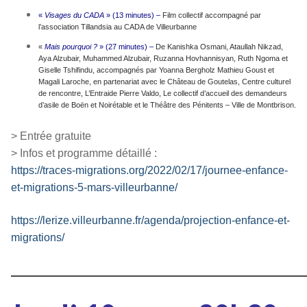
«
Visages du CADA
» (13 minutes) –
Film collectif accompagné par
l’association Tillandsia au CADA de Villeurbanne
«
Mais pourquoi ?
» (27 minutes) –
De Kanishka Osmani, Ataullah Nikzad,
Aya Alzubair, Muhammed Alzubair, Ruzanna Hovhannisyan, Ruth Ngoma et
Giselle Tshifindu, accompagnés par Yoanna Bergholz Mathieu Goust et
Magali Laroche, en partenariat avec le Château de Goutelas, Centre culturel
de rencontre, L’Entraide Pierre Valdo, Le collectif d’accueil des demandeurs
d’asile de Boën et Noirétable et le Théâtre des Pénitents – Ville de Montbrison.
> Entrée gratuite
> Infos et programme détaillé :
https://traces-migrations.org/2022/02/17/journee-enfance-
et-migrations-5-mars-villeurbanne/
https://lerize.villeurbanne.fr/agenda/projection-enfance-et-
migrations/
————————————————