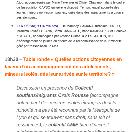
Aliou, accompagnés par Marie Tavernier et Olivier Chavanon, dans le cadre
de l‘association CAPSO qui gère le dispositif Tempo, lequel accueille des
jeunes mineurs non-accompagnés, logés dans des appartements à Lyon et
ses alentours.
«
Su Fé (Nuit)
» (16 minutes) –
De Mamady CAMARA, Ibrahima DIALLO,
Ibrahima Touré FOFANA, Béma KAMAGATE, Baba KAMISSOKO et Tiemoko
KOUYATE, accompagnés par Antoine Dubos, à la La STATION, lieu
d’hébergement de jeunes en attente de la reconnaissance de leur minorité,
géré par l’association Le Mas .
18h30
–
Table ronde « Quelles actions citoyennes en
faveur d’un accompagnement des adolescents,
mineurs isolés, dès leur arrivée sur le territoire? »
Discussion en présence du
Collectif
soutiens/migrants Croix Rousse
(accompagne
notamment des mineurs isolés étrangers dont la
minorité n’a pas été reconnue par la Métropole de
Lyon et qui se trouvent sans droit, sans toit ni
ressources), le
collectif AMIE
(lieu d’accueil,