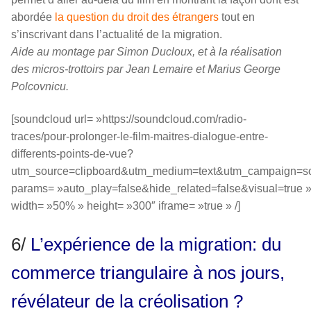
abordée
la question du droit des étrangers
tout en
s’inscrivant dans l’actualité de la migration.
Aide au montage par Simon Ducloux, et à la réalisation
des micros-trottoirs par Jean Lemaire et Marius George
Polcovnicu.
[soundcloud url= »https://soundcloud.com/radio-
traces/pour-prolonger-le-film-maitres-dialogue-entre-
differents-points-de-vue?
utm_source=clipboard&utm_medium=text&utm_campaign=soc
params= »auto_play=false&hide_related=false&visual=true 
width= »50% » height= »300″ iframe= »true » /]
6/
L’expérience de la migration: du
commerce triangulaire à nos jours,
révélateur de la créolisation ?