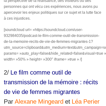
la perspective de la réalisatrice, des visiteurs ou des
personnes qui ont vécu ces expériences, nous avons pu
apercevoir les enjeux politiques sur ce sujet et la lutte face
à ces injustices.
[soundcloud url= »https://soundcloud.com/user-
932984035/podcast-le-film-comme-outil-de-transmission-
de-la-memoire-recits-de-vie-de-femmes-migrantes-1?
utm_source=clipboard&utm_medium=text&utm_campaign=soc
params= »auto_play=false&hide_related=false&visual=true 
width= »50% » height= »300″ iframe= »true » /]
2/
Le film comme outil de
transmission de la mémoire : récits
de vie de femmes migrantes
Par
Alexane Mingeard
et
Léa Perier