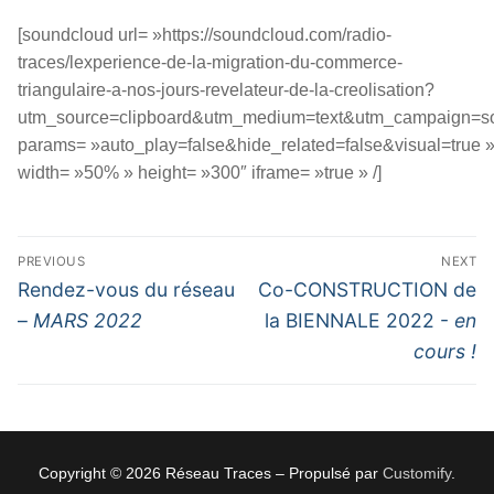
[soundcloud url= »https://soundcloud.com/radio-
traces/lexperience-de-la-migration-du-commerce-
triangulaire-a-nos-jours-revelateur-de-la-creolisation?
utm_source=clipboard&utm_medium=text&utm_campaign=soc
params= »auto_play=false&hide_related=false&visual=true 
width= »50% » height= »300″ iframe= »true » /]
Navigation
PREVIOUS
NEXT
de
Previous
Next
Rendez-vous du réseau
Co-CONSTRUCTION de
l’article
post:
post:
–
MARS 2022
la BIENNALE 2022 -
en
cours !
Copyright © 2026 Réseau Traces – Propulsé par
Customify
.