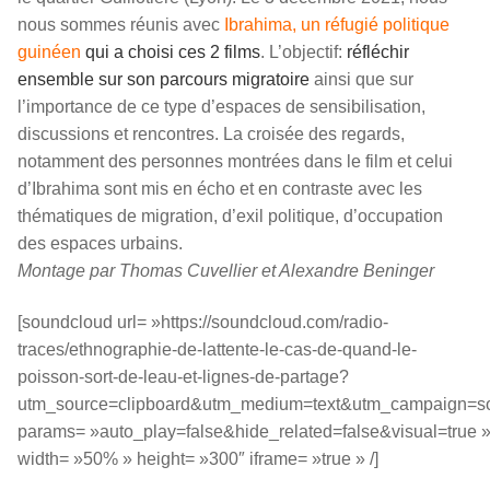
nous sommes réunis avec
Ibrahima, un réfugié politique
guinéen
qui a choisi ces 2 films
. L’objectif:
réfléchir
ensemble sur son parcours migratoire
ainsi que sur
l’importance de ce type d’espaces de sensibilisation,
discussions et rencontres. La croisée des regards,
notamment des personnes montrées dans le film et celui
d’Ibrahima sont mis en écho et en contraste avec les
thématiques de migration, d’exil politique, d’occupation
des espaces urbains.
Montage par Thomas Cuvellier et Alexandre Beninger
[soundcloud url= »https://soundcloud.com/radio-
traces/ethnographie-de-lattente-le-cas-de-quand-le-
poisson-sort-de-leau-et-lignes-de-partage?
utm_source=clipboard&utm_medium=text&utm_campaign=soc
params= »auto_play=false&hide_related=false&visual=true 
width= »50% » height= »300″ iframe= »true » /]