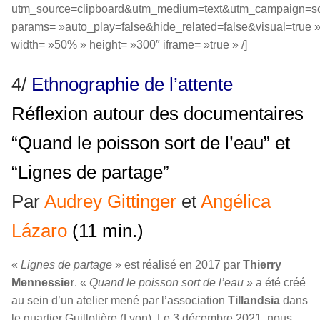
utm_source=clipboard&utm_medium=text&utm_campaign=soc
params= »auto_play=false&hide_related=false&visual=true 
width= »50% » height= »300″ iframe= »true » /]
4/
Ethnographie de l’attente
Réflexion autour des documentaires
“Quand le poisson sort de l’eau” et
“Lignes de partage”
Par
Audrey Gittinger
et
Angélica
Lázaro
(11 min.)
«
Lignes de partage
» est réalisé en 2017 par
Thierry
Mennessier
. «
Quand le poisson sort de l’eau
» a été créé
au sein d’un atelier mené par l’association
Tillandsia
dans
le quartier Guillotière (Lyon). Le 3 décembre 2021, nous