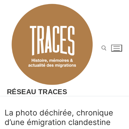
Aller
au
contenu
Rechercher :
RÉSEAU TRACES
La photo déchirée, chronique
d’une émigration clandestine