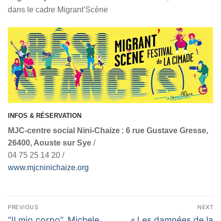
dans le cadre Migrant’Scène
INFOS & RÉSERVATION
MJC-centre social Nini-Chaize : 6 rue Gustave Gresse,
26400, Aouste sur Sye
/
04 75 25 14 20 /
www.mjcninichaize.org
Navigation
PREVIOUS
NEXT
de
Previous
Next
“Il mio corpo”, Michele
« Les damnées de la