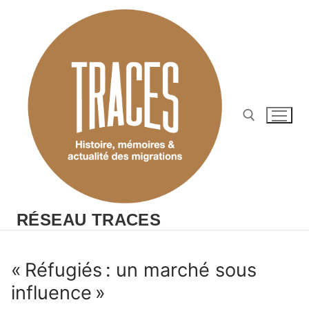
Aller
au
contenu
Rechercher :
RÉSEAU TRACES
« Réfugiés : un marché sous
influence »