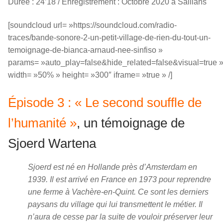
Durée : 24’18 / Enregistrement : Octobre 2020 à Saillans
[soundcloud url= »https://soundcloud.com/radio-
traces/bande-sonore-2-un-petit-village-de-rien-du-tout-un-
temoignage-de-bianca-arnaud-nee-sinfiso »
params= »auto_play=false&hide_related=false&visual=true 
width= »50% » height= »300″ iframe= »true » /]
Épisode 3 : « Le second souffle de
l’humanité »
, un témoignage de
Sjoerd Wartena
Sjoerd est né en Hollande près d’Amsterdam en
1939. Il est arrivé en France en 1973 pour reprendre
une ferme à Vachère-en-Quint. Ce sont les derniers
paysans du village qui lui transmettent le métier. Il
n’aura de cesse par la suite de vouloir préserver leur