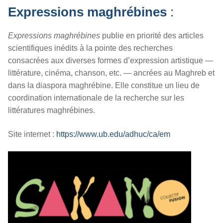
Expressions maghrébines
:
Expressions maghrébines
publie en priorité des articles
scientifiques inédits à la pointe des recherches
consacrées aux diverses formes d’expression artistique —
littérature, cinéma, chanson, etc. — ancrées au Maghreb et
dans la diaspora maghrébine.
Elle constitue un lieu de
coordination internationale de la recherche sur les
littératures maghrébines.
Site internet :
https://www.ub.edu/adhuc/ca/em