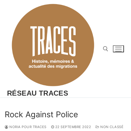
Aller
au
contenu
Rechercher :
RÉSEAU TRACES
Rock Against Police
NORIA POUR TRACES
22 SEPTEMBRE 2022
NON CLASSÉ