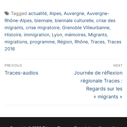
Tagged
actualité
,
Alpes
,
Auvergne
,
Auvergne-
Rhône-Alpes
,
biennale
,
biennale culturelle
,
crise des
migrants
,
crise migratoire
,
Grenoble Villeurbanne
,
Histoire
,
immigration
,
Lyon
,
mémoires
,
Migrants
,
migrations
,
programme
,
Région
,
Rhône
,
Traces
,
Traces
2016
Navigation
PREVIOUS
NEXT
de
Previous
Next
Traces-audios
Journée de réflexion
l’article
post:
post:
régionale Traces :
Regards sur les
« migrants »